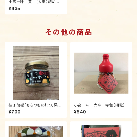
小高一味 黄 （大辛）詰め替
え用 10ｇ
¥435
その他の商品
柚子胡椒「もちつもたれつ」果汁
小高一味 大辛 赤色（細粒）
たっぷり
¥700
¥540