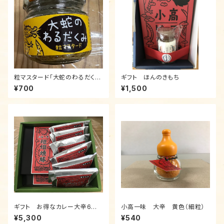
粒マスタード「大蛇のわるだく
ギフト ほんのきもち
み」 (60g)
¥700
¥1,500
ギフト お得なカレー大辛6個
小高一味 大辛 黄色（細粒）
と坦々焼豚2個セット
¥5,300
¥540